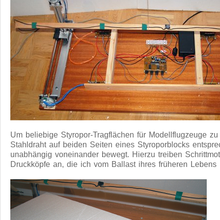
Um beliebige Styropor-Tragflächen für Modellflugzeuge zu 
Stahldraht auf beiden Seiten eines Styroporblocks entspre
unabhängig voneinander bewegt. Hierzu treiben Schrittmo
Druckköpfe an, die ich vom Ballast ihres früheren Lebens 