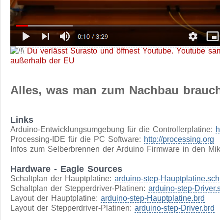
Du verlässt Surasto und öffnest Youtube. Youtube sa
außerhalb der EU
Alles, was man zum Nachbau brauc
Links
Arduino-Entwicklungsumgebung für die Controllerplatine:
h
Processing-IDE für die PC Software:
http://processing.org
Infos zum Selberbrennen der Arduino Firmware in den Mikr
Hardware - Eagle Sources
Schaltplan der Hauptplatine:
arduino-step-Hauptplatine.sch
Schaltplan der Stepperdriver-Platinen:
arduino-step-Driver.
Layout der Hauptplatine:
arduino-step-Hauptplatine.brd
Layout der Stepperdriver-Platinen:
arduino-step-Driver.brd