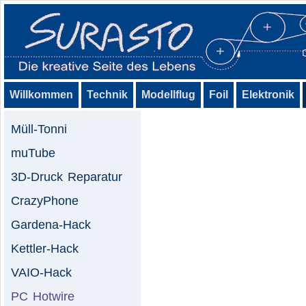
Willkommen
Technik
Modellflug
Foil
Elektronik
Müll-Tonni
muTube
3D-Druck Reparatur
CrazyPhone
Gardena-Hack
Kettler-Hack
VAIO-Hack
PC Hotwire