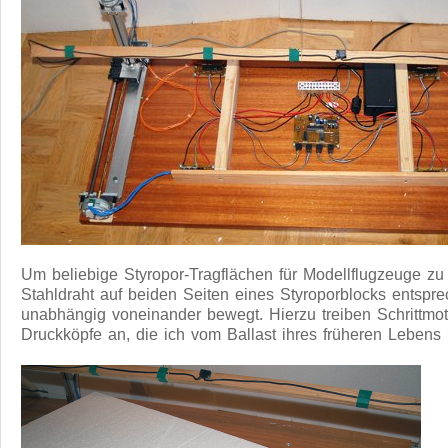
Um beliebige Styropor-Tragflächen für Modellflugzeuge zu 
Stahldraht auf beiden Seiten eines Styroporblocks entspre
unabhängig voneinander bewegt. Hierzu treiben Schrittmo
Druckköpfe an, die ich vom Ballast ihres früheren Lebens 