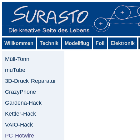
Willkommen
Technik
Modellflug
Foil
Elektronik
Müll-Tonni
muTube
3D-Druck Reparatur
CrazyPhone
Gardena-Hack
Kettler-Hack
VAIO-Hack
PC Hotwire