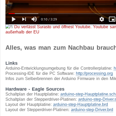
Du verlässt Surasto und öffnest Youtube. Youtube sa
außerhalb der EU
Alles, was man zum Nachbau brauc
Links
Arduino-Entwicklungsumgebung für die Controllerplatine:
h
Processing-IDE für die PC Software:
http://processing.org
Infos zum Selberbrennen der Arduino Firmware in den Mikr
Hardware - Eagle Sources
Schaltplan der Hauptplatine:
arduino-step-Hauptplatine.sch
Schaltplan der Stepperdriver-Platinen:
arduino-step-Driver.
Layout der Hauptplatine:
arduino-step-Hauptplatine.brd
Layout der Stepperdriver-Platinen:
arduino-step-Driver.brd