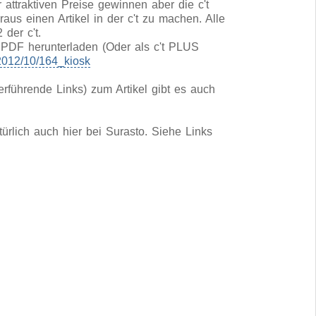
 attraktiven Preise gewinnen aber die c't
aus einen Artikel in der c't zu machen. Alle
 der c't.
s PDF herunterladen (Oder als c't PLUS
t/2012/10/164_kiosk
rführende Links) zum Artikel gibt es auch
ürlich auch hier bei Surasto. Siehe Links