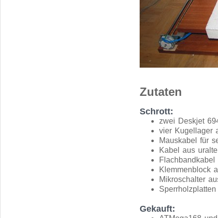
Zutaten
Schrott:
zwei Deskjet 694
vier Kugellager
Mauskabel für ser
Kabel aus uralt
Flachbandkabel 
Klemmenblock a
Mikroschalter a
Sperrholzplatten
Gekauft: