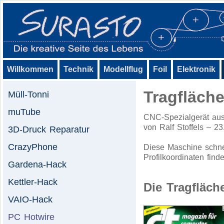
Willkommen
Technik
Modellflug
Foil
Elektronik
Tragfläch
Müll-Tonni
muTube
CNC-Spezialgerät aus
von Ralf Stoffels – 2
3D-Druck Reparatur
CrazyPhone
Diese Maschine schne
Profilkoordinaten fin
Gardena-Hack
Kettler-Hack
Die Tragfläch
VAIO-Hack
PC Hotwire