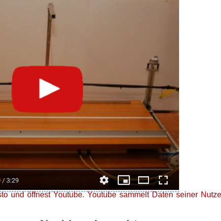
sto und öffnest Youtube. Youtube sammelt Daten seiner Nutze