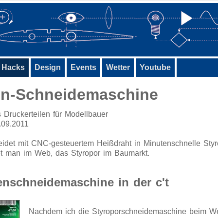
Hacks
Design
Events
Wetter
Youtube
en-Schneidemaschine
 Druckerteilen für Modellbauer
3.09.2011
idet mit CNC-gesteuertem Heißdraht in Minutenschnelle Styro
det man im Web, das Styropor im Baumarkt.
enschneidemaschine in der c't
Nachdem ich die Styroporschneidemaschine beim Wet