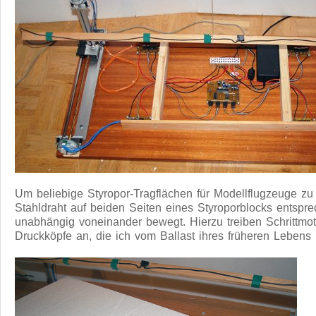
Um beliebige Styropor-Tragflächen für Modellflugzeuge zu 
Stahldraht auf beiden Seiten eines Styroporblocks entspre
unabhängig voneinander bewegt. Hierzu treiben Schrittmo
Druckköpfe an, die ich vom Ballast ihres früheren Lebens 