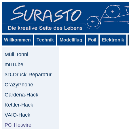
Willkommen
Technik
Modellflug
Foil
Elektronik
Müll-Tonni
muTube
3D-Druck Reparatur
CrazyPhone
Gardena-Hack
Kettler-Hack
VAIO-Hack
PC Hotwire