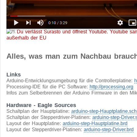
Du verlässt Surasto und öffnest Youtube. Youtube sa
außerhalb der EU
Alles, was man zum Nachbau brauc
Links
Arduino-Entwicklungsumgebung für die Controllerplatine:
h
Processing-IDE für die PC Software:
http://processing.org
Infos zum Selberbrennen der Arduino Firmware in den Mikr
Hardware - Eagle Sources
Schaltplan der Hauptplatine:
arduino-step-Hauptplatine.sch
Schaltplan der Stepperdriver-Platinen:
arduino-step-Driver.
Layout der Hauptplatine:
arduino-step-Hauptplatine.brd
Layout der Stepperdriver-Platinen:
arduino-step-Driver.brd