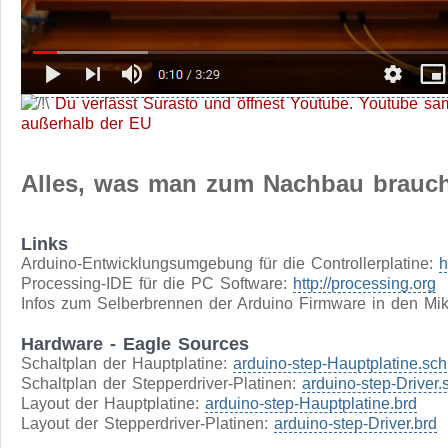
Du verlässt Surasto und öffnest Youtube. Youtube sa
außerhalb der EU
Alles, was man zum Nachbau brauc
Links
Arduino-Entwicklungsumgebung für die Controllerplatine:
h
Processing-IDE für die PC Software:
http://processing.org
Infos zum Selberbrennen der Arduino Firmware in den Mikr
Hardware - Eagle Sources
Schaltplan der Hauptplatine:
arduino-step-Hauptplatine.sch
Schaltplan der Stepperdriver-Platinen:
arduino-step-Driver.
Layout der Hauptplatine:
arduino-step-Hauptplatine.brd
Layout der Stepperdriver-Platinen:
arduino-step-Driver.brd