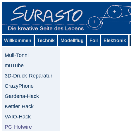
Willkommen
Technik
Modellflug
Foil
Elektronik
Müll-Tonni
muTube
3D-Druck Reparatur
CrazyPhone
Gardena-Hack
Kettler-Hack
VAIO-Hack
PC Hotwire