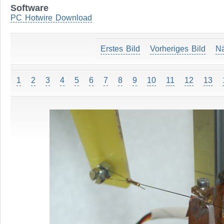
Software
PC Hotwire Download
Erstes Bild
Vorheriges Bild
Nä
1
2
3
4
5
6
7
8
9
10
11
12
13