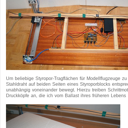
Um beliebige Styropor-Tragflächen für Modellflugzeuge zu 
Stahldraht auf beiden Seiten eines Styroporblocks entspre
unabhängig voneinander bewegt. Hierzu treiben Schrittmo
Druckköpfe an, die ich vom Ballast ihres früheren Lebens 