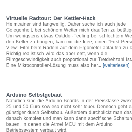
System. Ein direkter Anschluss an die Stereoanlage ging 
nicht. Wenn man schon den Übertrager in jeder Box aus
muss, dann kann man auch gleich alles umbauen um dar
Aktivboxen für das Handy zu machen.
weiterlesen
Virtuelle Radtour: Der Kettler-Hack
Heimtrainer sind langweilig. Daher suche ich auch jede
Gelegenheit, bei schönem Wetter mich draußen zu betätig
Um wenigstens etwas Outddor-Feeling bei schlechtem Wet
den Keller zu bringen, kam mir die Idee, einen "First Pers
View"-Film beim Radeln auf dem Ergometer ablaufen zu l
Richtig realistisch wird das aber erst, wenn die
Filmgeschwindigkeit auch proportional zur Tretdrehzahl ist.
Eine Mikrocontroller-Lösung muss also her...
[weiterlesen]