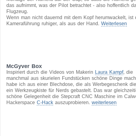
Die MützenCam
Immer wieder bin ich begeistert von tollen Modellflugvideo
vom Piloten selbst aufgenommen wurden. Der Trick ist die
Montage der Kamera auf der Cap, so dass die Kamera g
das aufnimmt, was der Pilot betrachtet - also hoffentlich d
Flugzeug.
Wenn man nicht dauernd mit dem Kopf herumwackelt, ist 
Kameraführung ruhiger, als aus der Hand.
Weiterlesen
McGyver Box
Inspiriert durch die Videos von Makerin
Laura Kampf
, die
manchmal aus skurielen Fundstücken schöne Dinge macht
habe ich aus einer Blechdose, die als Werbegeschenk die