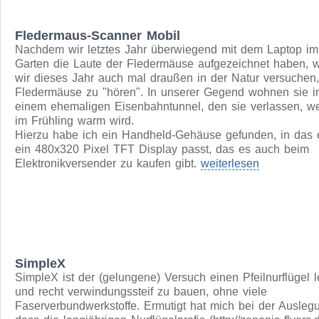
alle dieser Roboter - ein Kabel im Rasen, an dem der Bu
den Rand des Rasens erkennt. Es liegt einfach auf der
Erdoberfläche und wird so natürlich zur perfekten Beute d
Vertikutierers. Nachdem wir das Kabel einmal durchgehäck
hatten und einige Zeit brauchten, um die Trennstelle zu fi
musste also eine technische Lösung her.
weiterlesen
Fledermaus-Scanner Mobil
Nachdem wir letztes Jahr überwiegend mit dem Laptop im
Garten die Laute der Fledermäuse aufgezeichnet haben, w
wir dieses Jahr auch mal draußen in der Natur versuchen,
Fledermäuse zu "hören". In unserer Gegend wohnen sie i
einem ehemaligen Eisenbahntunnel, den sie verlassen, w
im Frühling warm wird.
Hierzu habe ich ein Handheld-Gehäuse gefunden, in das 
ein 480x320 Pixel TFT Display passt, das es auch beim
Elektronikversender zu kaufen gibt.
weiterlesen