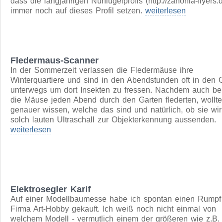
SimpleX
SimpleX ist der (gelungene) Versuch einen Pfeilnurflügel l
und recht verwindungssteif zu bauen, ohne viele
Faserverbundwerkstoffe. Ermutigt hat mich bei der Ausleg
dass die langjährigen Nurflügelprofis (http://zanonia-flyers.d
immer noch auf dieses Profil setzen.
weiterlesen
Fledermaus-Scanner
In der Sommerzeit verlassen die Fledermäuse ihre
Winterquartiere und sind in den Abendstunden oft in den 
unterwegs um dort Insekten zu fressen. Nachdem auch be
die Mäuse jeden Abend durch den Garten flederten, wollte
genauer wissen, welche das sind und natürlich, ob sie wir
solch lauten Ultraschall zur Objekterkennung aussenden.
weiterlesen