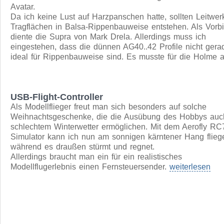
Elektrosegler Karif
Auf einer Modellbaumesse habe ich spontan einen Rumpf
Firma Art-Hobby gekauft. Ich weiß noch nicht einmal von
welchem Modell - vermutlich einem der größeren wie z.B.
Avatar.
Da ich keine Lust auf Harzpanschen hatte, sollten Leitwe
Tragflächen in Balsa-Rippenbauweise entstehen. Als Vorbi
diente die Supra von Mark Drela. Allerdings muss ich
eingestehen, dass die dünnen AG40..42 Profile nicht gera
ideal für Rippenbauweise sind. Es musste für die Holme 
USB-Flight-Controller
Als Modellflieger freut man sich besonders auf solche
Weihnachtsgeschenke, die die Ausübung des Hobbys auc
schlechtem Winterwetter ermöglichen. Mit dem Aerofly RC
Simulator kann ich nun am sonnigen kärntener Hang flieg
während es draußen stürmt und regnet.