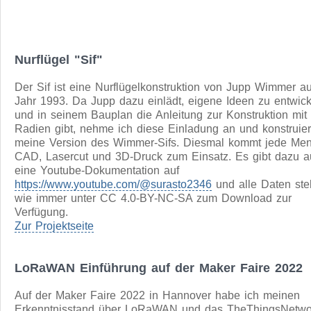
Minimalcomputer mit Z80, SRAM, EEPROM und ein paar 
Dieses Projekt begann mit einem Dachbodenfund; Drei S
ICs, die ich vor vielen Jahren auf einer Bastelmesse gekau
hatte: 10 x Z80 CPU, 10 x Z80 SIO und 10 x Z80 CTC.
Es fand sich dann auch noch der berühmte Rodnay Zaks 
vermutlich umfassenste Befehlsreferenz zum Z80.
weiterlesen
Nurflügel "Sif"
Der Sif ist eine Nurflügelkonstruktion von Jupp Wimmer 
Jahr 1993. Da Jupp dazu einlädt, eigene Ideen zu entwic
und in seinem Bauplan die Anleitung zur Konstruktion mit
Radien gibt, nehme ich diese Einladung an und konstruie
meine Version des Wimmer-Sifs. Diesmal kommt jede Me
CAD, Lasercut und 3D-Druck zum Einsatz. Es gibt dazu 
eine Youtube-Dokumentation auf
https://www.youtube.com/@surasto2346
und alle Daten st
wie immer unter CC 4.0-BY-NC-SA zum Download zur