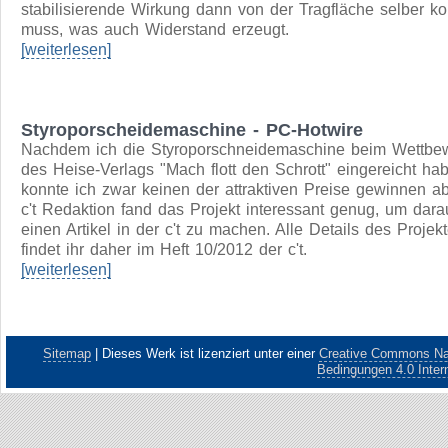
Mit der SB 13 wollte die Akaflieg Braunschweig nach ihre
legendären Konstruktionen wie z.B. SB 10 (29m Spannwei
oder SB 11 (variable Flächengeometrie) ausloten, wie sich
Gleitzahl eines Segelflugzeugs der Standardklasse weiter
verbessern lässt.
Die Wahl fiel auf das Nurflügelkonzept, das die umströmte
Fläche des Flugzeugs minimiert. Leitwerkswiderstände fal
auch weg - es muss aber berücksichtigt werden, dass die
stabilisierende Wirkung dann von der Tragfläche selber 
muss, was auch Widerstand erzeugt.
[weiterlesen]
Styroporscheidemaschine - PC-Hotwire
Nachdem ich die Styroporschneidemaschine beim Wettbe
des Heise-Verlags "Mach flott den Schrott" eingereicht hab
konnte ich zwar keinen der attraktiven Preise gewinnen ab
c't Redaktion fand das Projekt interessant genug, um dara
einen Artikel in der c't zu machen. Alle Details des Projek
findet ihr daher im Heft 10/2012 der c't.
[weiterlesen]