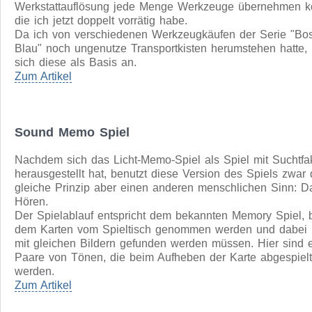
Die mobile Werkstatt
Nachdem ich mich immer wieder geärgert habe, wenn bei
Außeneinsätzen genau das entscheidende Werkzeug gefeh
sollte das Standardwerkzeug endlich mal fest zusammenge
und transportabel gemacht werden.
Dabei kam mir noch zugute, dass ich aus einer
Werkstattauflösung jede Menge Werkzeuge übernehmen k
die ich jetzt doppelt vorrätig habe.
Da ich von verschiedenen Werkzeugkäufen der Serie "Bo
Blau" noch ungenutze Transportkisten herumstehen hatte,
sich diese als Basis an.
Zum Artikel
Sound Memo Spiel
Nachdem sich das Licht-Memo-Spiel als Spiel mit Suchtfa
herausgestellt hat, benutzt diese Version des Spiels zwar
gleiche Prinzip aber einen anderen menschlichen Sinn: D
Hören.