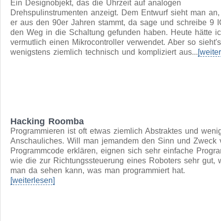
zu schreiben...
[weiterlesen]
Von 0 auf 100 in 60 Minuten: Die DAC-Uhr
Ein Designobjekt, das die Uhrzeit auf analogen
Drehspulinstrumenten anzeigt. Dem Entwurf sieht man an,
er aus den 90er Jahren stammt, da sage und schreibe 9 
den Weg in die Schaltung gefunden haben. Heute hätte i
vermutlich einen Mikrocontroller verwendet. Aber so sieht's
wenigstens ziemlich technisch und kompliziert aus...
[weite
Hacking Roomba
Programmieren ist oft etwas ziemlich Abstraktes und weni
Anschauliches. Will man jemandem den Sinn und Zweck 