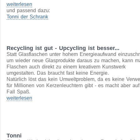
Tonni der Sessel
Nach unserem Tonni-Projekt suchten wir nach einer weite
Einsatzmöglichkeit für Mülltonnen. Was liegt näher als ins
Möbeldesign einzusteigen? O.K. eigentlich liegt das wirkli
nicht sehr nah - wer will schon in einem Mülleimer sitzen?
Sitzmöbel für ein Recylingunternehmen macht unser Tonni
Sessel aber etwas her.
weiterlesen
und passend dazu:
Tonni der Schrank
Recycling ist gut - Upcycling ist besser...
Statt Glasflaschen unter hohem Energieaufwand einzusch
um wieder neue Glasprodukte daraus zu machen, kann m
Flaschen auch direkt zu einem kreativem Kunstwerk
umgestalten. Das braucht fast keine Energie.
Natürlich löst das kein Umweltproblem, da es keine Verw
für Millionen von Kerzenleuchtern gibt - es macht aber auf
Fall Spaß.