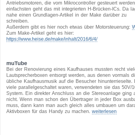
Motorsteuerungen
Für das
"Tonni"-Projekt
brauchen wir einige Stell- und
Antriebsmotoren, die vom Mikrocontroller gesteuert werde
einfachsten geht das mit integrierten H-Brücken-ICs. Da l
nahe einen Grundlagen-Artikel in der Make darüber zu
schreiben.
Außerdem gibt es hier noch etwas über Motorsteuerung:
W
Zum Make-Artikel geht es hier:
https://www.heise.de/make/inhalt/2016/6/4/
muTube
Bei der Renovierung eines Kaufhauses mussten recht viel
Lautsprecherboxen entsorgt werden, aus denen vormals d
übliche Kaufhausmusik auf die Besucher hinunterrieselte.
viele parallelgeschaltet waren, verwendeten sie das 50V/