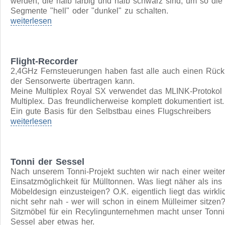
Fliptube
Eigentlich ging es mir darum, auf der Maker Faire Berlin 
eine Anwendung für unseren selbstentwickelten Arduino m
Brückenausgängen ("c-trone") zu zeigen. Es hätte vermutl
gereicht ein paar Motoren hin- und her zu drehen.
Dann kam mir die Idee, das Umpolen der DC-Motoren für 
7-Segment Anzeige zu verwenden, bei der Walzen gedreh
werden, die halb farbig und halb schwarz sind, um so die
Segmente "hell" oder "dunkel" zu schalten.
weiterlesen
Flight-Recorder
2,4GHz Fernsteuerungen haben fast alle auch einen Rück
der Sensorwerte übertragen kann.
Meine Multiplex Royal SX verwendet das MLINK-Protokol
Multiplex. Das freundlicherweise komplett dokumentiert ist.
Ein gute Basis für den Selbstbau eines Flugschreibers
weiterlesen