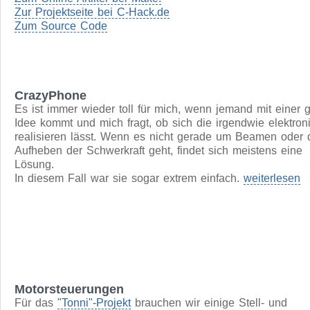
widerstehen ein Flipdot-Display zu kaufen, das in den 90e
Jahren mal das Fahrziel eines Busses in Schwäbisch Gm
angezeigt hat. Das war das ideale Projekt für C-Hack. Als
Ergänzung zu einem Artikel über solche mechanischen A
in Make 5/2016, habe ich über meine Variante und die
Vorgehensweise bei einem solchen Hack einen Online Art
geschrieben.
Zum Online-Artikel bei Make:
Zur Projektseite bei C-Hack.de
Zum Source Code
CrazyPhone
Es ist immer wieder toll für mich, wenn jemand mit einer 
Idee kommt und mich fragt, ob sich die irgendwie elektron
realisieren lässt. Wenn es nicht gerade um Beamen oder 
Aufheben der Schwerkraft geht, findet sich meistens eine
Lösung.
In diesem Fall war sie sogar extrem einfach.
weiterlesen