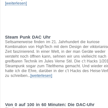
Arduino Selbstgebaut
Natürlich sind die Arduino Boards in der Preisklasse zwis
25 und 50 Euro sowieso nicht sehr teuer. Dennoch geht 
günstiger durch Selbstbau. Außerdem durchblickt man das 
danach komplett und man kann dann spezifische Schaltu
bauen, in denen die Atmel MCU mit dem Arduino
Betriebssystem verbaut wird.
[weiterlesen]
Steam Punk DAC Uhr
Seltsamerweise finden im 21. Jahrhundert die kuriose
Kombination von HighTech mit dem Design der viktoriani
Zeit faszinierend. In einer Welt, in der man Geräte weder
versteht noch öffnen kann, sehnen wir uns vielleicht nach 
greifbaren Technik im Jules Verne Stil. Die c't Hacks 1/20
Steampunk sogar zum Titelthema gemacht. Und wieder ei
hatte ich die Ehre, darüber in der c't Hacks des Heise-Ver