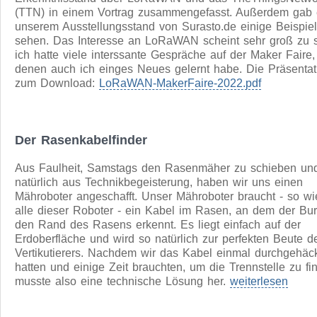
Verfügung.
Zur Projektseite
LoRaWAN Einführung auf der Maker Faire 2022
Auf der Maker Faire 2022 in Hannover habe ich meinen
Erkenntnisstand über LoRaWAN und das TheThingsNetwo
(TTN) in einem Vortrag zusammengefasst. Außerdem gab 
unserem Ausstellungsstand von Surasto.de einige Beispie
sehen. Das Interesse an LoRaWAN scheint sehr groß zu s
ich hatte viele interssante Gespräche auf der Maker Faire,
denen auch ich einges Neues gelernt habe. Die Präsentat
zum Download:
LoRaWAN-MakerFaire-2022.pdf
Der Rasenkabelfinder
Aus Faulheit, Samstags den Rasenmäher zu schieben un
natürlich aus Technikbegeisterung, haben wir uns einen
Mähroboter angeschafft. Unser Mähroboter braucht - so wie