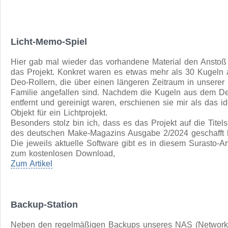
Der Spielablauf entspricht dem bekannten Memory Spiel, 
dem Karten vom Spieltisch genommen werden und dabei
mit gleichen Bildern gefunden werden müssen. Hier sind 
Paare von Tönen, die beim Aufheben der Karte abgespielt
werden.
Zum Artikel
Licht-Memo-Spiel
Hier gab mal wieder das vorhandene Material den Anstoß 
das Projekt. Konkret waren es etwas mehr als 30 Kugeln 
Deo-Rollern, die über einen längeren Zeitraum in unserer
Familie angefallen sind. Nachdem die Kugeln aus dem De
entfernt und gereinigt waren, erschienen sie mir als das i
Objekt für ein Lichtprojekt.
Besonders stolz bin ich, dass es das Projekt auf die Titels
des deutschen Make-Magazins Ausgabe 2/2024 geschafft 
Die jeweils aktuelle Software gibt es in diesem Surasto-Art